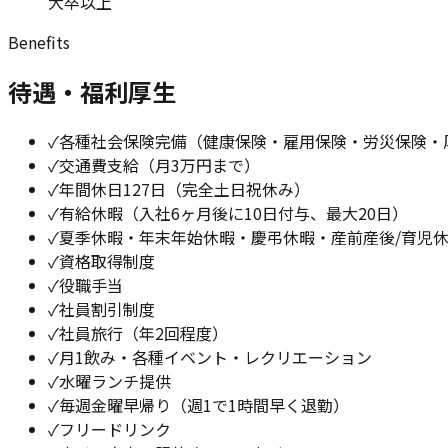
大卒以上
Benefits
待遇・福利厚生
✓
各種社会保険完備（健康保険・雇用保険・労災保険・
✓
交通費支給（月3万円まで）
✓
年間休日127日（完全土日祝休み）
✓
有給休暇（入社6ヶ月後に10日付与、最大20日）
✓
夏季休暇・年末年始休暇・慶弔休暇・産前産後/育児休
✓
資格取得制度
✓
役職手当
✓
社員割引制度
✓
社員旅行（年2回程度）
✓
月1飲み・各種イベント・レクリエーション
✓
水曜ランチ提供
✓
毎週金曜早帰り（週1で1時間早く退勤）
✓
フリードリンク