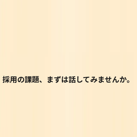
一覧を見る →
採用の課題、まずは話してみませんか。