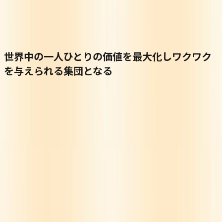
世界中の一人ひとりの価値を最大化し
ワクワク
を与えられる集団となる