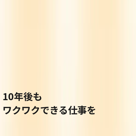
VISION
COMPANY
MEMBER
NEWS
RECRUIT
お問い合わせ
10年後も
ワクワクできる仕事を